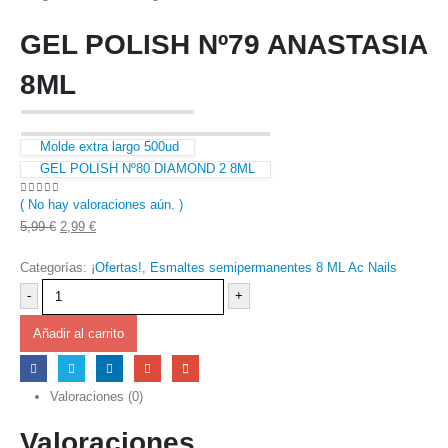
GEL POLISH Nº79 ANASTASIA
8ML
Molde extra largo 500ud
GEL POLISH Nº80 DIAMOND 2 8ML
( No hay valoraciones aún. )
0
out of 5
El
El
5,99
€
2,99
€
precio
precio
Categorías:
¡Ofertas!
,
Esmaltes semipermanentes 8 ML Ac Nails
original
actual
era:
es:
-
+
5,99 €.
2,99 €.
Añadir al carrito
Valoraciones (0)
Valoraciones