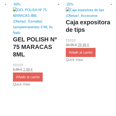
-50%
-25%
¡Ofertas!
,
Accesorios
Caja expositora
¡Ofertas!
,
Esmaltes
semipermanentes 8 ML Ac
de tips
Nails
GEL POLISH Nº
El
El
39,99
€
29,99
€
0
out of 5
75 MARACAS
precio
precio
Añadir al carrito
8ML
original
actual
Quick View
era:
es:
39,99 €.
29,99 €.
El
El
5,99
€
2,99
€
0
out of 5
precio
precio
Añadir al carrito
original
actual
Quick View
era:
es:
5,99 €.
2,99 €.