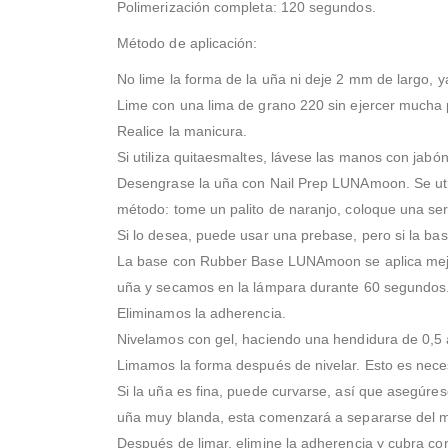
Polimerización completa: 120 segundos.
Método de aplicación:
No lime la forma de la uña ni deje 2 mm de largo, y
Lime con una lima de grano 220 sin ejercer mucha p
Realice la manicura.
Si utiliza quitaesmaltes, lávese las manos con jabó
Desengrase la uña con Nail Prep LUNAmoon. Se utili
método: tome un palito de naranjo, coloque una servi
Si lo desea, puede usar una prebase, pero si la bas
La base con Rubber Base LUNAmoon se aplica mejor
uña y secamos en la lámpara durante 60 segundos
Eliminamos la adherencia.
Nivelamos con gel, haciendo una hendidura de 0,5
Limamos la forma después de nivelar. Esto es neces
Si la uña es fina, puede curvarse, así que asegúrese
uña muy blanda, esta comenzará a separarse del mat
Después de limar, elimine la adherencia y cubra co