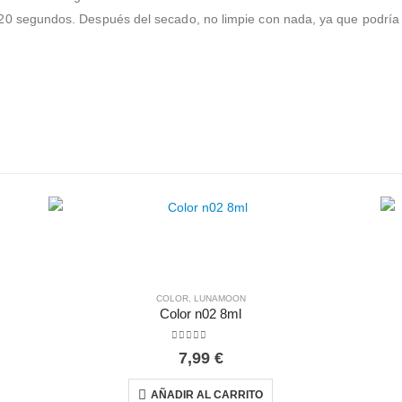
20 segundos. Después del secado, no limpie con nada, ya que podría p
COLOR
,
LUNAMOON
Color n02 8ml
0
out of 5
7,99
€
AÑADIR AL CARRITO