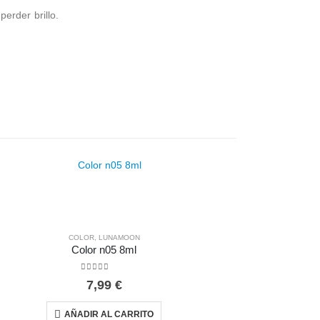
erder brillo.
COLOR
,
LUNAMOON
Color n05 8ml
0
out of 5
7,99
€
AÑADIR AL CARRITO