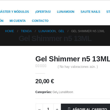
ÁSTER Y MÓDULOS
¡OFERTAS!
LUNAMOON
SAUTE NAILS
S
ÓN
MI CUENTA
CONTACTO
HOME
TIENDA
LUNAMOON
,
GEL
GEL SHIMMER N5 13ML
Gel Shimmer n5 13ML
Gel Shimmer n5 13M
( No hay valoraciones aún. )
0
out of 5
20,00
€
Categorías:
Gel
,
LunaMoon
AÑADIR AL CARRITO