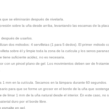
a que se eliminarán después de nivelarla.
resión sobre la uña desde arriba, levantando las escamas de la placa 
n después de usarlos.
zan dos métodos: 4 servilletas (1 para 5 dedos). El primer método con
lleta sobre él y limpie toda la zona de la cutícula y los senos parana
e tiene suficiente acidez, no es necesaria.
 con un pincel plano de gel. Los movimientos deben ser de frotamie
.
 a 1 mm en la cutícula. Secamos en la lámpara durante 60 segundos.
ario para que se forme un grosor en el borde de la uña que sostenga 
 de limar 1 mm de la uña natural desde el interior. En este caso, no se
erial duro por el borde libre.
n esmalte en gel.