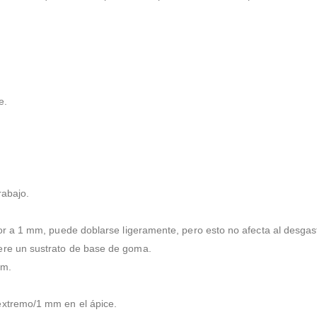
e.
rabajo.
ior a 1 mm, puede doblarse ligeramente, pero esto no afecta al desgas
ere un sustrato de base de goma.
nm.
extremo/1 mm en el ápice.