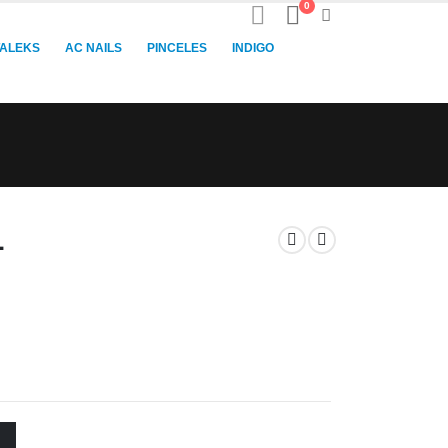
0
TALEKS
AC NAILS
PINCELES
INDIGO
L