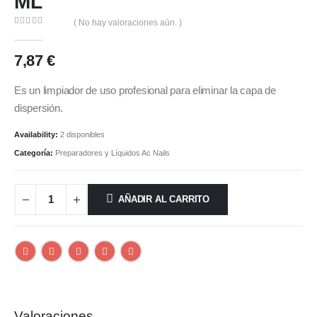
ML
( No hay valoraciones aún. )
0
out of 5
7,87
€
Es un limpiador de uso profesional para eliminar la capa de
dispersión.
Availability:
2 disponibles
Categoría:
Preparadores y Líquidos Ac Nails
AÑADIR AL CARRITO
Valoraciones