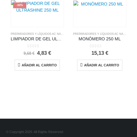
-50%
PREPARADORES Y LÍQUIDOS AC NAILS
PREPARADORES Y LÍQUIDOS AC NAILS
LIMPIADOR DE GEL ULTRASHINE 250 ML
MONÓMERO 250 ML
0
out of 5
0
out of 5
El
El
4,83
€
15,13
€
9,68
€
precio
precio
original
actual
AÑADIR AL CARRITO
AÑADIR AL CARRITO
era:
es:
9,68 €.
4,83 €.
© Copyright 2025. All Rights Reserved.