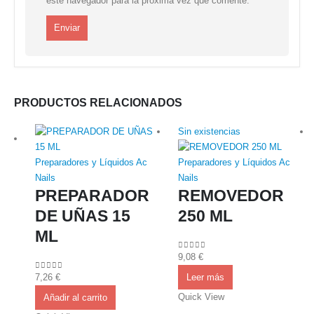
este navegador para la próxima vez que comente.
PRODUCTOS RELACIONADOS
Sin existencias
Preparadores y Líquidos Ac
Preparadores y Líquidos Ac
Nails
Nails
PREPARADOR
REMOVEDOR
DE UÑAS 15
250 ML
ML
9,08
€
0
out of 5
7,26
€
0
out of 5
Leer más
Quick View
Añadir al carrito