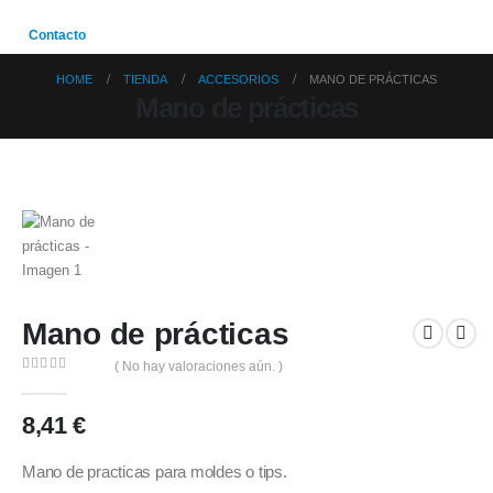
Contacto
HOME
TIENDA
ACCESORIOS
MANO DE PRÁCTICAS
Mano de prácticas
Mano de prácticas
( No hay valoraciones aún. )
0
out of 5
8,41
€
Mano de practicas para moldes o tips.