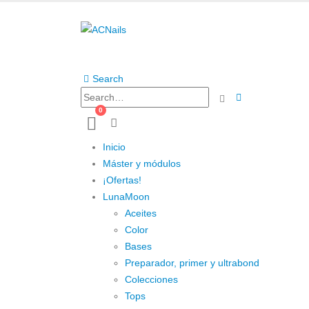
Search
0
Inicio
Máster y módulos
¡Ofertas!
LunaMoon
Aceites
Color
Bases
Preparador, primer y ultrabond
Colecciones
Tops