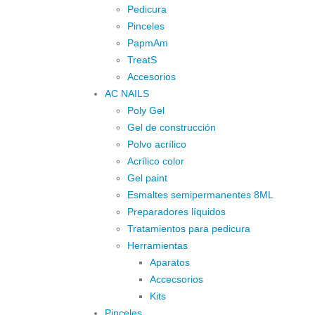
Pedicura
Pinceles
PapmAm
TreatS
Accesorios
AC NAILS
Poly Gel
Gel de construcción
Polvo acrílico
Acrílico color
Gel paint
Esmaltes semipermanentes 8ML
Preparadores líquidos
Tratamientos para pedicura
Herramientas
Aparatos
Accecsorios
Kits
Pinceles