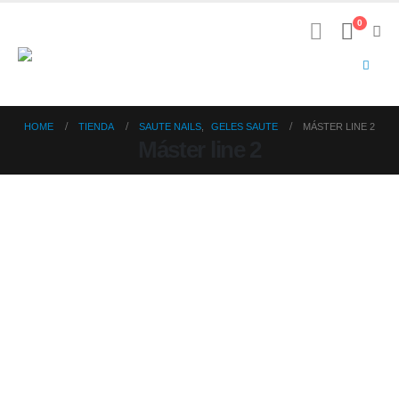
0
HOME
TIENDA
SAUTE NAILS
,
GELES SAUTE
MÁSTER LINE 2
Máster line 2