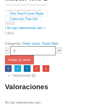
One Touch Cover Nude
Colección That Girl
( No hay valoraciones aún. )
0
out of 5
7,50
€
Categorías:
Geles saute
,
Saute Nails
-
+
Añadir al carrito
Valoraciones (0)
Valoraciones
No hay valoraciones aún.