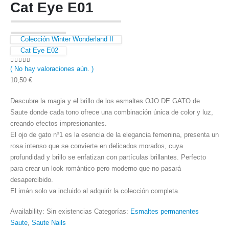
Cat Eye E01
Colección Winter Wonderland II
Cat Eye E02
( No hay valoraciones aún. )
0
out of 5
10,50
€
Descubre la magia y el brillo de los esmaltes OJO DE GATO de
Saute donde cada tono ofrece una combinación única de color y luz,
creando efectos impresionantes.
El ojo de gato nº1 es la esencia de la elegancia femenina, presenta un
rosa intenso que se convierte en delicados morados, cuya
profundidad y brillo se enfatizan con partículas brillantes. Perfecto
para crear un look romántico pero moderno que no pasará
desapercibido.
El imán solo va incluido al adquirir la colección completa.
Availability:
Sin existencias
Categorías:
Esmaltes permanentes
Saute
,
Saute Nails