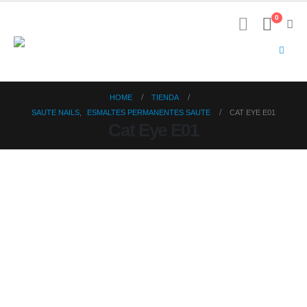
0
HOME
TIENDA
SAUTE NAILS
,
ESMALTES PERMANENTES SAUTE
CAT EYE E01
Cat Eye E01