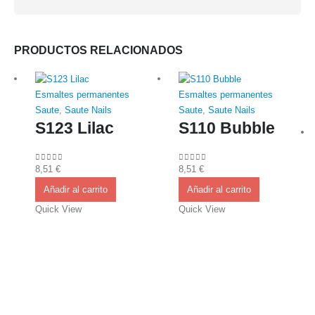
PRODUCTOS RELACIONADOS
Esmaltes permanentes
Esmaltes permanentes
Saute
,
Saute Nails
Saute
,
Saute Nails
S123 Lilac
S110 Bubble
8,51
€
8,51
€
0
out of 5
0
out of 5
Añadir al carrito
Añadir al carrito
Quick View
Quick View