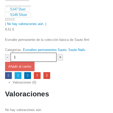
S147 Dust
S149 Silver
( No hay valoraciones aún. )
0
out of 5
8,51
€
Esmalte permanente de la colección básica de Saute 8ml
Categorías:
Esmaltes permanentes Saute
,
Saute Nails
-
+
Añadir al carrito
Valoraciones (0)
Valoraciones
No hay valoraciones aún.