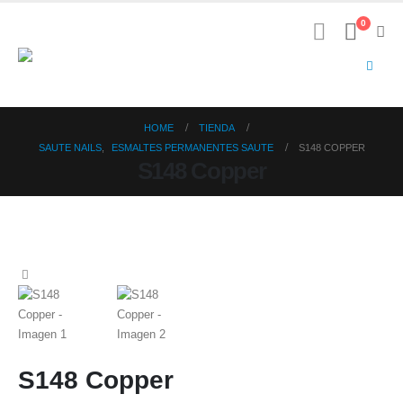
0
HOME
TIENDA
SAUTE NAILS
,
ESMALTES PERMANENTES SAUTE
S148 COPPER
S148 Copper
S148 Copper