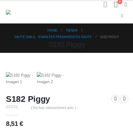
0
HOME
TIENDA
SAUTE NAILS
,
ESMALTES PERMANENTES SAUTE
S182 PIGGY
S182 Piggy
S182 Piggy
( No hay valoraciones aún. )
0
out of 5
8,51
€