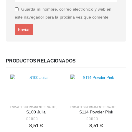
Guarda mi nombre, correo electrónico y web en
este navegador para la próxima vez que comente.
PRODUCTOS RELACIONADOS
ESMALTES PERMANENTES SAUTE
,
SAUTE NAILS
ESMALTES PERMANENTES SAUTE
,
SAUTE NA
S100 Julia
S114 Powder Pink
0
out of 5
0
out of 5
8,51
€
8,51
€