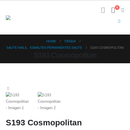
0
HOME
TIENDA
SAUTE NAILS
,
ESMALTES PERMANENTES SAUTE
S193 COSMOPOLITAN
S193 Cosmopolitan
S193 Cosmopolitan