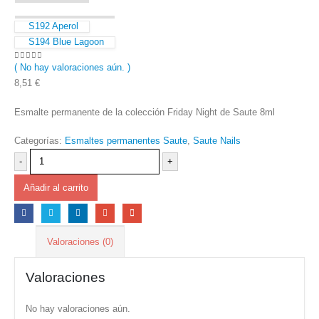
S192 Aperol
S194 Blue Lagoon
( No hay valoraciones aún. )
0
out of 5
8,51
€
Esmalte permanente de la colección Friday Night de Saute 8ml
Categorías:
Esmaltes permanentes Saute
,
Saute Nails
-
+
Añadir al carrito
Valoraciones (0)
Valoraciones
No hay valoraciones aún.