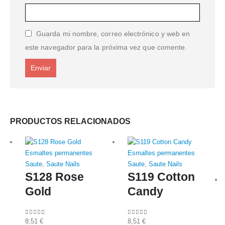
Guarda mi nombre, correo electrónico y web en
este navegador para la próxima vez que comente.
PRODUCTOS RELACIONADOS
Esmaltes permanentes
Esmaltes permanentes
Saute
,
Saute Nails
Saute
,
Saute Nails
S128 Rose
S119 Cotton
Gold
Candy
8,51
€
8,51
€
0
out of 5
0
out of 5