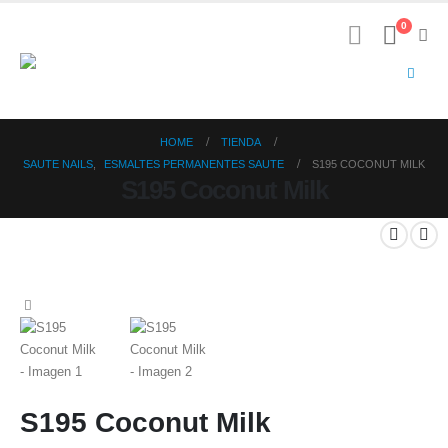
0
HOME
TIENDA
SAUTE NAILS
,
ESMALTES PERMANENTES SAUTE
S195 COCONUT MILK
S195 Coconut Milk
S195 Coconut Milk