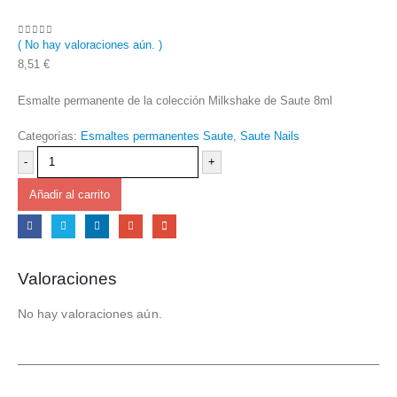
( No hay valoraciones aún. )
0
out of 5
8,51
€
Esmalte permanente de la colección Milkshake de Saute 8ml
Categorías:
Esmaltes permanentes Saute
,
Saute Nails
-
+
Añadir al carrito
Valoraciones
No hay valoraciones aún.