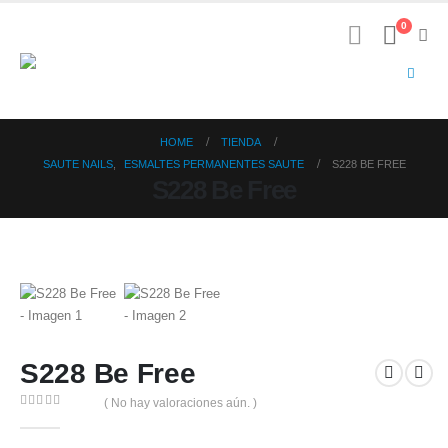
0
HOME
TIENDA
SAUTE NAILS
,
ESMALTES PERMANENTES SAUTE
S228 BE FREE
S228 Be Free
S228 Be Free
( No hay valoraciones aún. )
0
out of 5