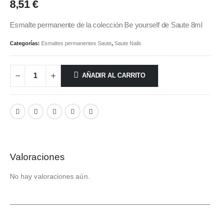
8,51
€
Esmalte permanente de la colección Be yourself de Saute 8ml
Categorías:
Esmaltes permanentes Saute
,
Saute Nails
AÑADIR AL CARRITO
Valoraciones
No hay valoraciones aún.