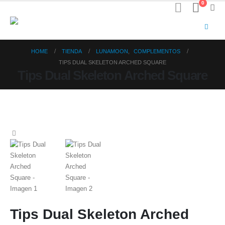
0
HOME
TIENDA
LUNAMOON
,
COMPLEMENTOS
TIPS DUAL SKELETON ARCHED SQUARE
Tips Dual Skeleton Arched Square
Tips Dual Skeleton Arched