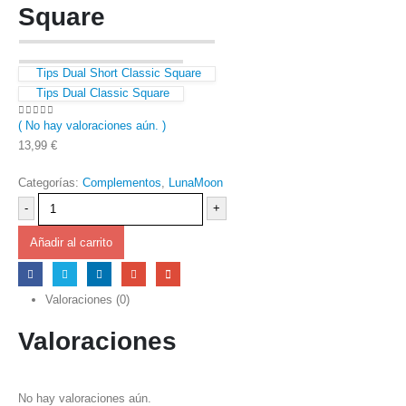
Square
Tips Dual Short Classic Square
Tips Dual Classic Square
( No hay valoraciones aún. )
0
out of 5
13,99
€
Categorías:
Complementos
,
LunaMoon
-
+
Añadir al carrito
Valoraciones (0)
Valoraciones
No hay valoraciones aún.