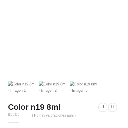
Color n19 8ml
( No hay valoraciones aún. )
0
out of 5