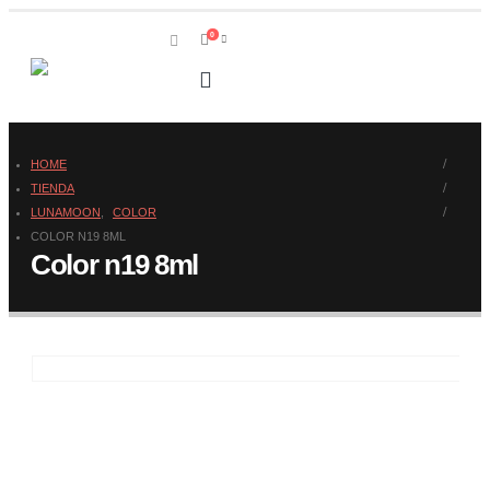
0
HOME
TIENDA
LUNAMOON
,
COLOR
COLOR N19 8ML
Color n19 8ml