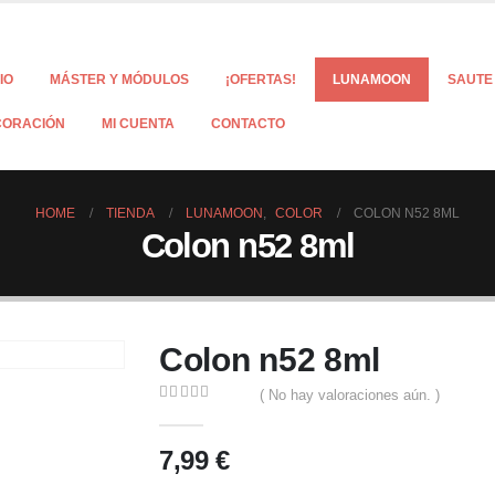
CIO
MÁSTER Y MÓDULOS
¡OFERTAS!
LUNAMOON
SAUTE
CORACIÓN
MI CUENTA
CONTACTO
HOME
TIENDA
LUNAMOON
,
COLOR
COLON N52 8ML
Colon n52 8ml
Colon n52 8ml
( No hay valoraciones aún. )
0
out of 5
7,99
€