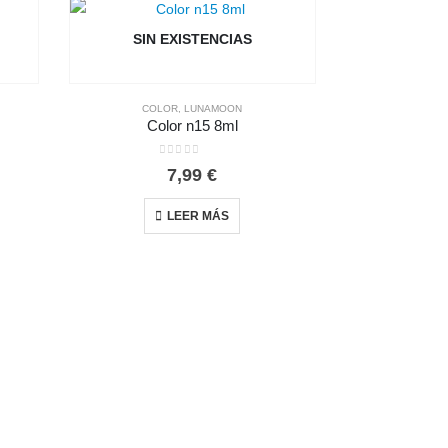
SIN EXISTENCIAS
COLOR
,
LUNAMOON
Color n15 8ml
0
out of 5
7,99
€
LEER MÁS
COL
Col
0
AÑAD