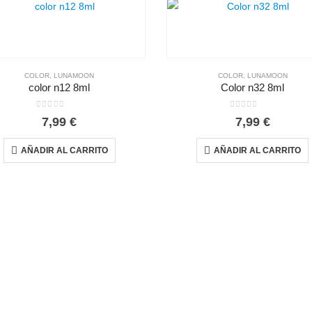
COLOR
,
LUNAMOON
COLOR
,
LUNAMOON
color n12 8ml
Color n32 8ml
0
out of 5
0
out of 5
7,99
€
7,99
€
AÑADIR AL CARRITO
AÑADIR AL CARRITO