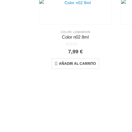
COLOR
,
LUNAMOON
Color n02 8ml
0
out of 5
7,99
€
AÑADIR AL CARRITO