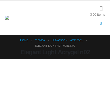
0
0 items
HOME
TIENDA
LUNAMOON
,
ACRYGEL
ELEGANT LIGHT ACRYGEL N02
Elegant Light Acrygel n02