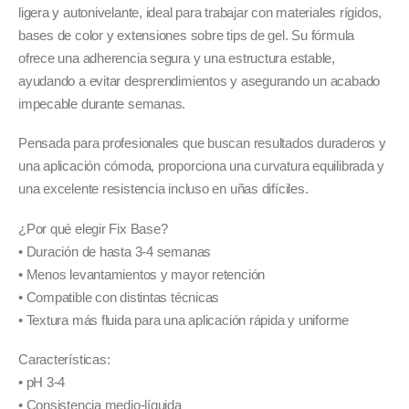
desde
ligera y autonivelante, ideal para trabajar con materiales rígidos,
12,99 €
bases de color y extensiones sobre tips de gel. Su fórmula
hasta
ofrece una adherencia segura y una estructura estable,
19,99 €
ayudando a evitar desprendimientos y asegurando un acabado
impecable durante semanas.
Pensada para profesionales que buscan resultados duraderos y
una aplicación cómoda, proporciona una curvatura equilibrada y
una excelente resistencia incluso en uñas difíciles.
¿Por qué elegir Fix Base?
• Duración de hasta 3-4 semanas
• Menos levantamientos y mayor retención
• Compatible con distintas técnicas
• Textura más fluida para una aplicación rápida y uniforme
Características:
• pH 3-4
• Consistencia medio-líquida