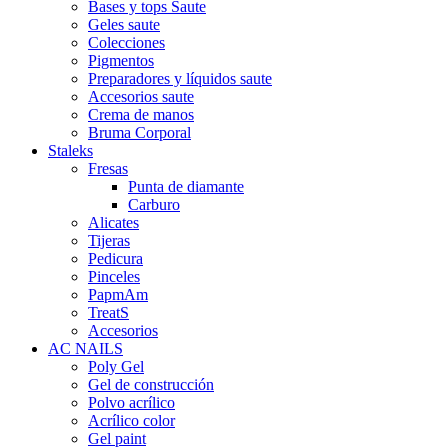
Bases y tops Saute
Geles saute
Colecciones
Pigmentos
Preparadores y líquidos saute
Accesorios saute
Crema de manos
Bruma Corporal
Staleks
Fresas
Punta de diamante
Carburo
Alicates
Tijeras
Pedicura
Pinceles
PapmAm
TreatS
Accesorios
AC NAILS
Poly Gel
Gel de construcción
Polvo acrílico
Acrílico color
Gel paint