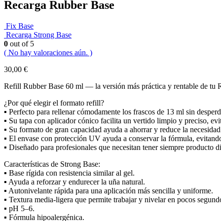
Recarga Rubber Base
Fix Base
Recarga Strong Base
0
out of 5
( No hay valoraciones aún. )
30,00
€
Refill Rubber Base 60 ml — la versión más práctica y rentable de tu 
¿Por qué elegir el formato refill?
▪ Perfecto para rellenar cómodamente los frascos de 13 ml sin desperd
▪ Su tapa con aplicador cónico facilita un vertido limpio y preciso, ev
▪ Su formato de gran capacidad ayuda a ahorrar y reduce la necesidad 
▪ El envase con protección UV ayuda a conservar la fórmula, evitando 
▪ Diseñado para profesionales que necesitan tener siempre producto dis
Características de Strong Base:
▪ Base rígida con resistencia similar al gel.
▪ Ayuda a reforzar y endurecer la uña natural.
▪ Autonivelante rápida para una aplicación más sencilla y uniforme.
▪ Textura media-ligera que permite trabajar y nivelar en pocos segund
▪ pH 5–6.
▪ Fórmula hipoalergénica.