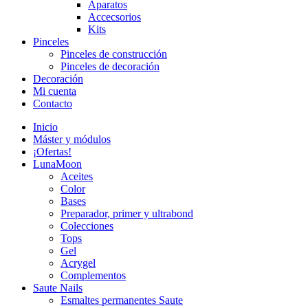
Aparatos
Accecsorios
Kits
Pinceles
Pinceles de construcción
Pinceles de decoración
Decoración
Mi cuenta
Contacto
Inicio
Máster y módulos
¡Ofertas!
LunaMoon
Aceites
Color
Bases
Preparador, primer y ultrabond
Colecciones
Tops
Gel
Acrygel
Complementos
Saute Nails
Esmaltes permanentes Saute