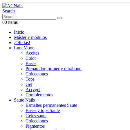
Search
0
0 items
Inicio
Máster y módulos
¡Ofertas!
LunaMoon
Aceites
Color
Bases
Preparador, primer y ultrabond
Colecciones
Tops
Gel
Acrygel
Complementos
Saute Nails
Esmaltes permanentes Saute
Bases y tops Saute
Geles saute
Colecciones
Pigmentos