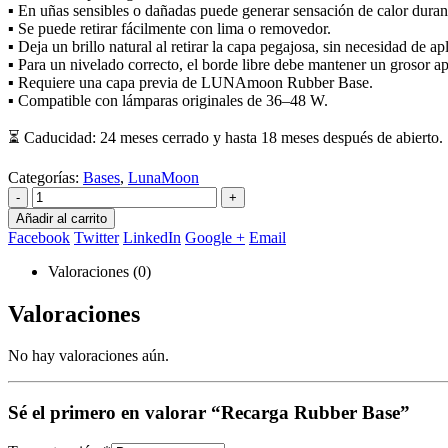
▪ En uñas sensibles o dañadas puede generar sensación de calor duran
▪ Se puede retirar fácilmente con lima o removedor.
▪ Deja un brillo natural al retirar la capa pegajosa, sin necesidad de apl
▪ Para un nivelado correcto, el borde libre debe mantener un grosor
▪ Requiere una capa previa de LUNAmoon Rubber Base.
▪ Compatible con lámparas originales de 36–48 W.
⏳ Caducidad: 24 meses cerrado y hasta 18 meses después de abierto.
Categorías:
Bases
,
LunaMoon
-
+
Añadir al carrito
Facebook
Twitter
LinkedIn
Google +
Email
Valoraciones (0)
Valoraciones
No hay valoraciones aún.
Sé el primero en valorar “Recarga Rubber Base”