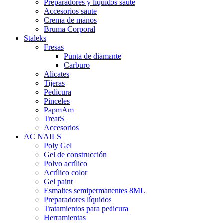
Preparadores y líquidos saute
Accesorios saute
Crema de manos
Bruma Corporal
Staleks
Fresas
Punta de diamante
Carburo
Alicates
Tijeras
Pedicura
Pinceles
PapmAm
TreatS
Accesorios
AC NAILS
Poly Gel
Gel de construcción
Polvo acrílico
Acrílico color
Gel paint
Esmaltes semipermanentes 8ML
Preparadores líquidos
Tratamientos para pedicura
Herramientas