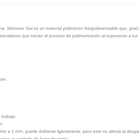
a. Shimmer Gel es un material polimérico fotopolimerizable que, gracia
iniciadores que inician el proceso de polimerización al exponerse a luz 
bre.
 trabajo.
l.
erior a 1 mm, puede doblarse ligeramente, pero esto no afecta al desga
uiere un sustrato de base de goma.