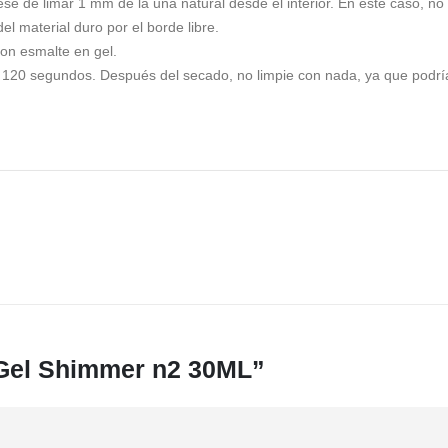
se de limar 1 mm de la uña natural desde el interior. En este caso, no 
l material duro por el borde libre.
con esmalte en gel.
120 segundos. Después del secado, no limpie con nada, ya que podría 
 “Gel Shimmer n2 30ML”