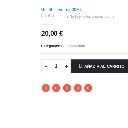
Gel Shimmer n3 30ML
( No hay valoraciones aún. )
0
out of 5
20,00
€
Categorías:
Gel
,
LunaMoon
AÑADIR AL CARRITO