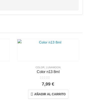
COLOR
,
LUNAMOON
COL
Color n13 8ml
Col
0
out of 5
0
7,99
€
AÑADIR AL CARRITO
AÑAD