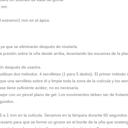
5 nm.
l extremo/1 mm en el ápice.
 ya que se eliminarán después de nivelarla.
 presión sobre la uña desde arriba, levantando las escamas de la plac
bón después de usarlos.
izan dos métodos: 4 servilletas (1 para 5 dedos). El primer método con
e una servilleta sobre él y limpie toda la zona de la cutícula y los se
se tiene suficiente acidez, no es necesaria.
or con un pincel plano de gel. Los movimientos deben ser de frotami
egundos.
5 a 1 mm en la cutícula. Secamos en la lámpara durante 60 segundos.
esario para que se forme un grosor en el borde de la uña que sostenga