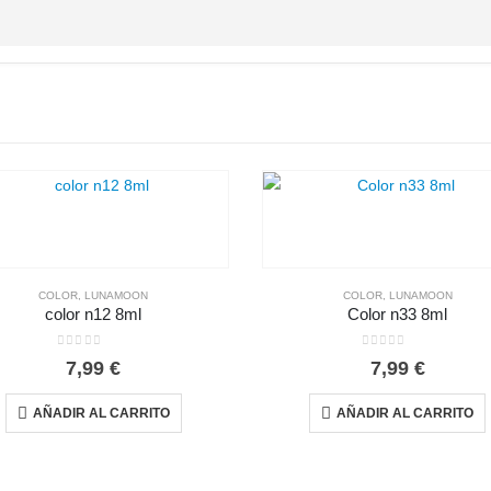
COLOR
,
LUNAMOON
COLOR
,
LUNAMOON
color n12 8ml
Color n33 8ml
0
out of 5
0
out of 5
7,99
€
7,99
€
AÑADIR AL CARRITO
AÑADIR AL CARRITO