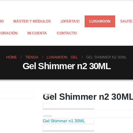
CIO
MÁSTER Y MÓDULOS
¡OFERTAS!
LUNAMOON
SAUTE
CORACIÓN
MI CUENTA
CONTACTO
HOME
TIENDA
LUNAMOON
,
GEL
GEL SHIMMER N2 30ML
Gel Shimmer n2 30ML
Gel Shimmer n2 30M
Gel Shimmer n1 30ML