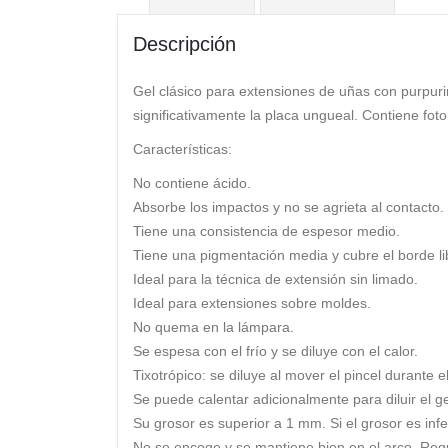
Descripción
Gel clásico para extensiones de uñas con purpurin
significativamente la placa ungueal. Contiene foto
Características:
No contiene ácido.
Absorbe los impactos y no se agrieta al contacto.
Tiene una consistencia de espesor medio.
Tiene una pigmentación media y cubre el borde li
Ideal para la técnica de extensión sin limado.
Ideal para extensiones sobre moldes.
No quema en la lámpara.
Se espesa con el frío y se diluye con el calor.
Tixotrópico: se diluye al mover el pincel durante el
Se puede calentar adicionalmente para diluir el ge
Su grosor es superior a 1 mm. Si el grosor es inf
No se encoge y se mantiene bien en el arco. Req