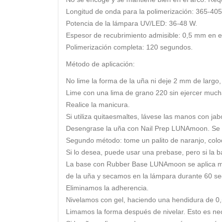
Longitud de onda para la polimerización: 365-40
Potencia de la lámpara UV/LED: 36-48 W.
Espesor de recubrimiento admisible: 0,5 mm en e
Polimerización completa: 120 segundos.
Método de aplicación:
No lime la forma de la uña ni deje 2 mm de largo,
Lime con una lima de grano 220 sin ejercer mucha
Realice la manicura.
Si utiliza quitaesmaltes, lávese las manos con ja
Desengrase la uña con Nail Prep LUNAmoon. Se util
Segundo método: tome un palito de naranjo, coloqu
Si lo desea, puede usar una prebase, pero si la ba
La base con Rubber Base LUNAmoon se aplica mej
de la uña y secamos en la lámpara durante 60 s
Eliminamos la adherencia.
Nivelamos con gel, haciendo una hendidura de 0,
Limamos la forma después de nivelar. Esto es nec