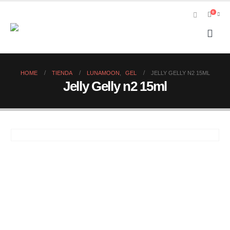
0
HOME
TIENDA
LUNAMOON
,
GEL
JELLY GELLY N2 15ML
Jelly Gelly n2 15ml