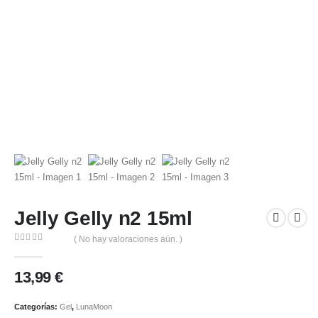
Jelly Gelly n2 15ml
( No hay valoraciones aún. )
0
out of 5
13,99
€
Categorías:
Gel
,
LunaMoon