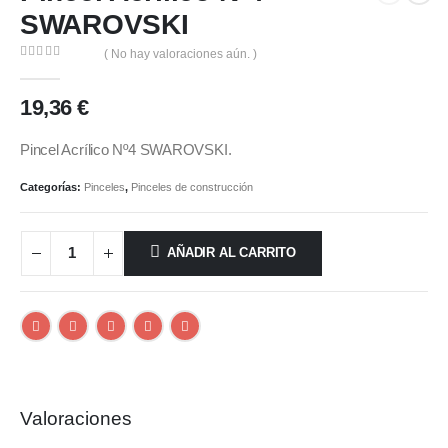
SWAROVSKI
( No hay valoraciones aún. )
0
out of 5
19,36
€
Pincel Acrílico Nº4 SWAROVSKI.
Categorías:
Pinceles
,
Pinceles de construcción
AÑADIR AL CARRITO
Valoraciones