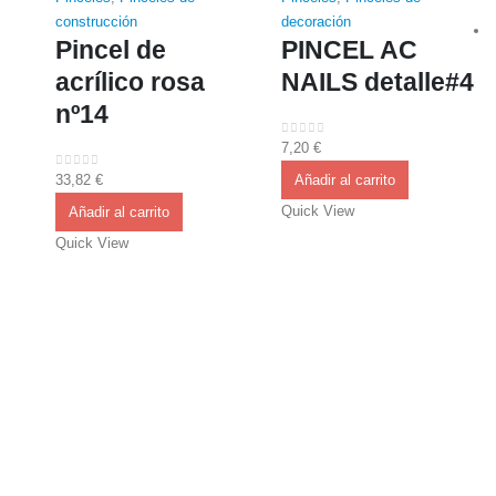
construcción
decoración
Pincel de
PINCEL AC
acrílico rosa
NAILS detalle#4
nº14
7,20
€
0
out of 5
33,82
€
Añadir al carrito
0
out of 5
Quick View
Añadir al carrito
Quick View