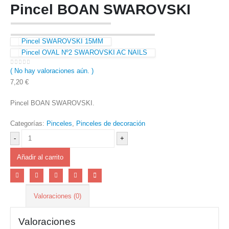
Pincel BOAN SWAROVSKI
Pincel SWAROVSKI 15MM
Pincel OVAL Nº2 SWAROVSKI AC NAILS
( No hay valoraciones aún. )
0
out of 5
7,20
€
Pincel BOAN SWAROVSKI.
Categorías:
Pinceles
,
Pinceles de decoración
-
+
Añadir al carrito
Valoraciones (0)
Valoraciones