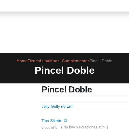
Home
Tienda
LunaMoon
,
Complementos
Pincel Doble
Pincel Doble
Pincel Doble
Jelly Gelly n6 1ml
Tips Stiletto XL
( No hay valoraciones aún. )
0
out of 5