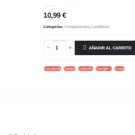
10,99
€
Categorías:
Complementos
,
LunaMoon
AÑADIR AL CARRITO
Facebook
Twitter
LinkedIn
Google +
Email