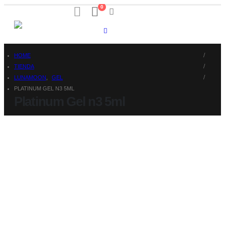
0
HOME
TIENDA
LUNAMOON
,
GEL
PLATINUM GEL N3 5ML
Platinum Gel n3 5ml