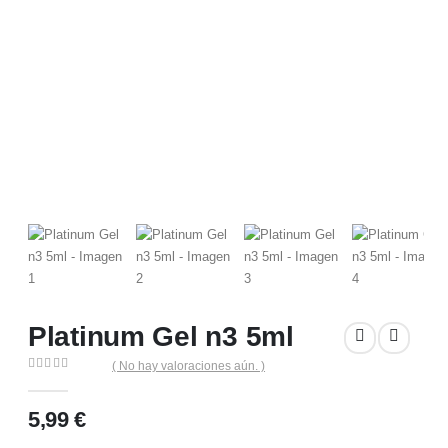
Platinum Gel n3 5ml
( No hay valoraciones aún. )
0
out of 5
5,99
€