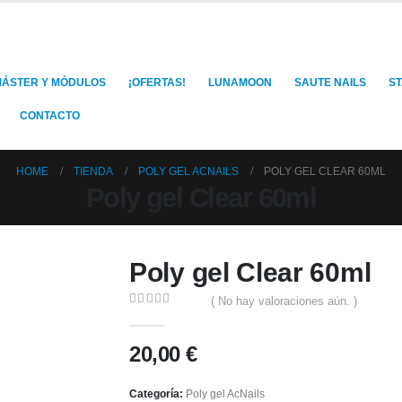
ÁSTER Y MÓDULOS
¡OFERTAS!
LUNAMOON
SAUTE NAILS
S
CONTACTO
HOME
TIENDA
POLY GEL ACNAILS
POLY GEL CLEAR 60ML
Poly gel Clear 60ml
Poly gel Clear 60ml
( No hay valoraciones aún. )
0
out of 5
20,00
€
Categoría:
Poly gel AcNails