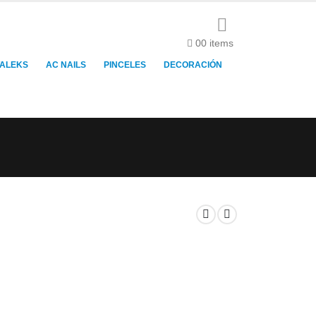
0
0 items
TALEKS
AC NAILS
PINCELES
DECORACIÓN