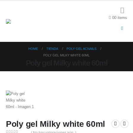
0
0 items
HOME
TIENDA
POLY GEL ACNAILS
POLY GEL MILKY WHITE 60ML
Poly gel Milky white 60ml
Poly gel Milky white 60ml
( No hay valoraciones aún. )