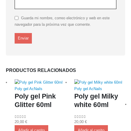
Guarda mi nombre, correo electrónico y web en este
navegador para la próxima vez que comente.
PRODUCTOS RELACIONADOS
Poly gel AcNails
Poly gel AcNails
Poly gel Pink
Poly gel Milky
Glitter 60ml
white 60ml
20,00
€
20,00
€
0
out of 5
0
out of 5
Añadir al carrito
Añadir al carrito