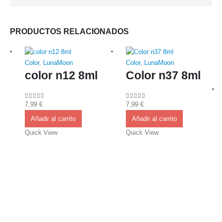
PRODUCTOS RELACIONADOS
Color
,
LunaMoon
Color
,
LunaMoon
color n12 8ml
Color n37 8ml
7,99
€
7,99
€
0
out of 5
0
out of 5
Añadir al carrito
Añadir al carrito
Quick View
Quick View