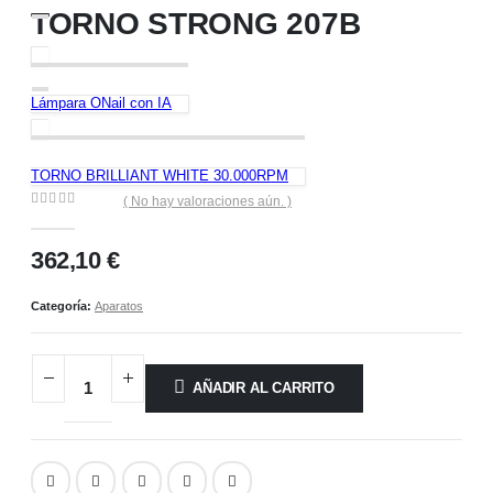
TORNO STRONG 207B
Lámpara ONail con IA
TORNO BRILLIANT WHITE 30.000RPM
( No hay valoraciones aún. )
0
out of 5
362,10
€
Categoría:
Aparatos
AÑADIR AL CARRITO