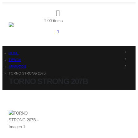
0
0 items
HOME
TIENDA
APARATOS
TORNO STRONG 207B
TORNO STRONG 207B