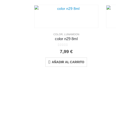
COLOR
,
LUNAMOON
color n29 8ml
0
out of 5
7,99
€
AÑADIR AL CARRITO