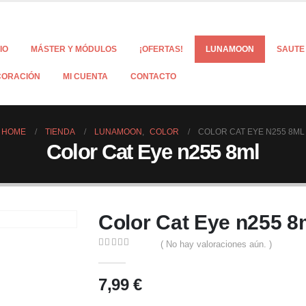
CIO
MÁSTER Y MÓDULOS
¡OFERTAS!
LUNAMOON
SAUTE
CORACIÓN
MI CUENTA
CONTACTO
HOME
TIENDA
LUNAMOON
,
COLOR
COLOR CAT EYE N255 8ML
Color Cat Eye n255 8ml
Color Cat Eye n255 8
( No hay valoraciones aún. )
0
out of 5
7,99
€