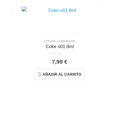
COLOR
,
LUNAMOON
Color n01 8ml
0
out of 5
7,99
€
AÑADIR AL CARRITO
COL
Col
0
AÑAD