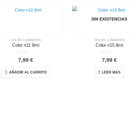
SIN EXISTENCIAS
COLOR
,
LUNAMOON
COLOR
,
LUNAMOON
Color n11 8ml
Color n15 8ml
0
out of 5
0
out of 5
7,99
€
7,99
€
AÑADIR AL CARRITO
LEER MÁS