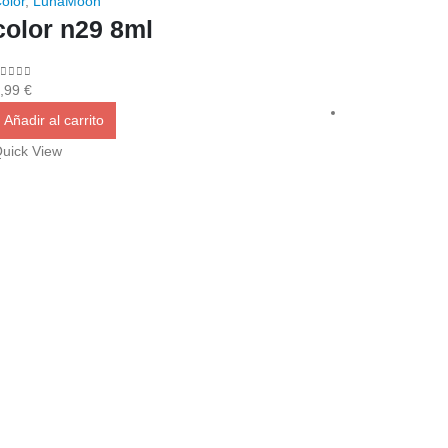
olor
,
LunaMoon
color n29 8ml
out of 5
,99
€
Añadir al carrito
uick View