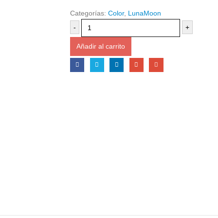
Categorías:
Color
,
LunaMoon
-
+
Añadir al carrito