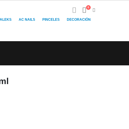
0
TALEKS
AC NAILS
PINCELES
DECORACIÓN
ml