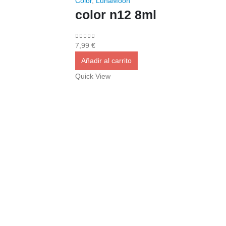
Color
,
LunaMoon
color n12 8ml
0
out of 5
7,99
€
Añadir al carrito
Quick View