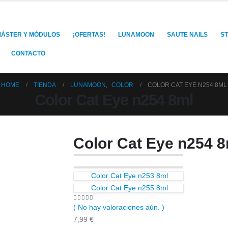
ÁSTER Y MÓDULOS
¡OFERTAS!
LUNAMOON
SAUTE NAILS
S
CONTACTO
HOME
TIENDA
LUNAMOON
,
COLOR
COLOR CAT EYE N254 8ML
Color Cat Eye n254 8ml
Color Cat Eye n254 8
Color Cat Eye n253 8ml
Color Cat Eye n255 8ml
0
out of 5
( No hay valoraciones aún. )
7,99
€