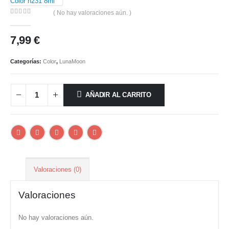
Color n231 8ml
( No hay valoraciones aún. )
0
out of 5
7,99
€
Categorías:
Color
,
LunaMoon
AÑADIR AL CARRITO
Valoraciones (0)
Valoraciones
No hay valoraciones aún.