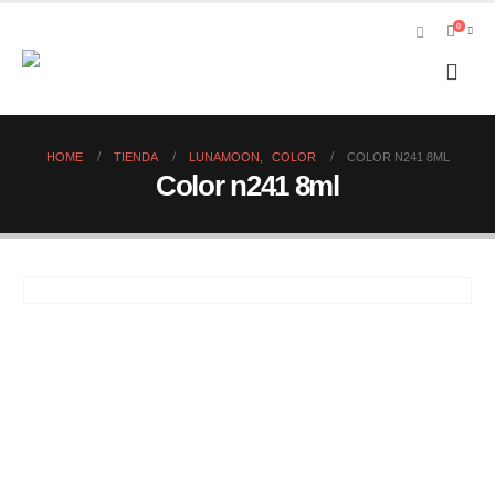
0
HOME
TIENDA
LUNAMOON
,
COLOR
COLOR N241 8ML
Color n241 8ml