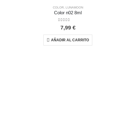
COLOR
,
LUNAMOON
Color n02 8ml
0
out of 5
7,99
€
AÑADIR AL CARRITO