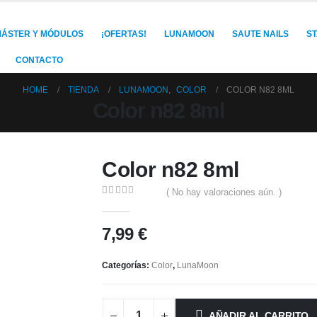
ÁSTER Y MÓDULOS
¡OFERTAS!
LUNAMOON
SAUTE NAILS
S
CONTACTO
HOME
TIENDA
LUNAMOON
,
COLOR
COLOR N82 8ML
Color n82 8ml
Color n82 8ml
( No hay valoraciones aún. )
0
out of 5
7,99
€
Categorías:
Color
,
LunaMoon
AÑADIR AL CARRITO