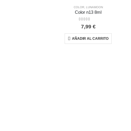
COLOR
,
LUNAMOON
Color n13 8ml
0
out of 5
7,99
€
AÑADIR AL CARRITO