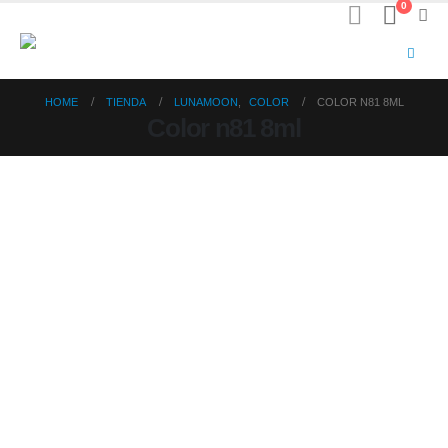
0
HOME
TIENDA
LUNAMOON
,
COLOR
COLOR N81 8ML
Color n81 8ml