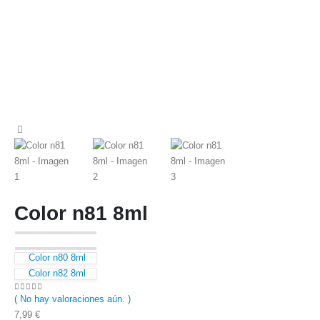
Color n81 8ml
Color n80 8ml
Color n82 8ml
( No hay valoraciones aún. )
0
out of 5
7,99
€