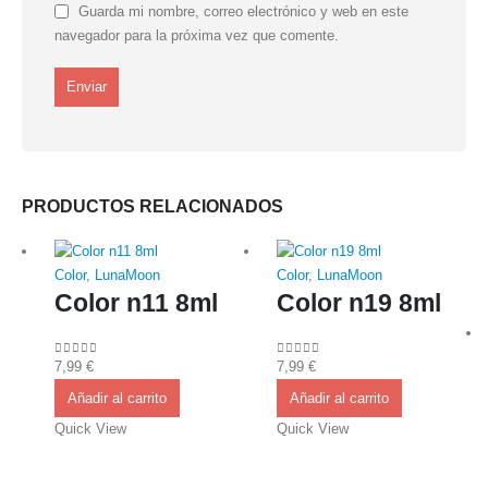
Guarda mi nombre, correo electrónico y web en este
navegador para la próxima vez que comente.
PRODUCTOS RELACIONADOS
Color
,
LunaMoon
Color
,
LunaMoon
Color n11 8ml
Color n19 8ml
7,99
€
7,99
€
0
out of 5
0
out of 5
Añadir al carrito
Añadir al carrito
Quick View
Quick View