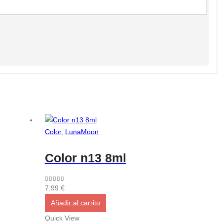
Color
,
LunaMoon
Color n13 8ml
0
out of 5
7,99
€
Añadir al carrito
Quick View