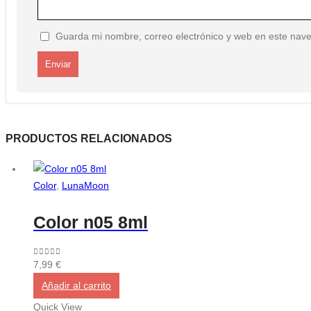
Guarda mi nombre, correo electrónico y web en este nav
PRODUCTOS RELACIONADOS
Color
,
LunaMoon
Color n05 8ml
0
out of 5
7,99
€
Añadir al carrito
Quick View