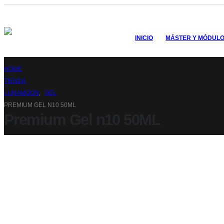
INICIO
MÁSTER Y MÓDUL
HOME
TIENDA
LUNAMOON
,
GEL
PREMIUM GEL N10 50ML
Premium Gel n10 50ML