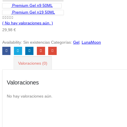
Premium Gel n9 50ML
Premium Gel n19 50ML
0
out of 5
( No hay valoraciones aún. )
29,98
€
Availability:
Sin existencias
Categorías:
Gel
,
LunaMoon
Valoraciones (0)
Valoraciones
No hay valoraciones aún.