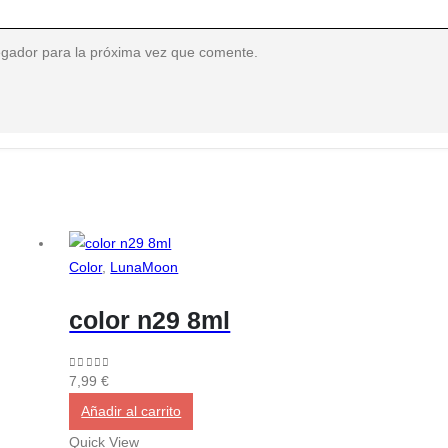
egador para la próxima vez que comente.
Color
,
LunaMoon
color n29 8ml
0
out of 5
7,99
€
Añadir al carrito
Quick View