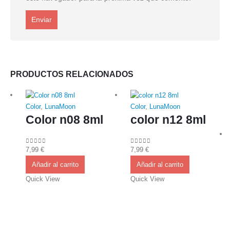
PRODUCTOS RELACIONADOS
Color
,
LunaMoon
Color
,
LunaMoon
Color n08 8ml
color n12 8ml
7,99
€
7,99
€
0
out of 5
0
out of 5
Añadir al carrito
Añadir al carrito
Quick View
Quick View