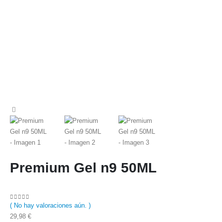
Premium Gel n9 50ML
( No hay valoraciones aún. )
0
out of 5
29,98
€