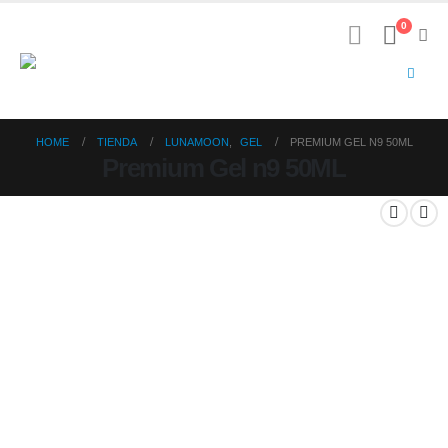
0
HOME
TIENDA
LUNAMOON
,
GEL
PREMIUM GEL N9 50ML
Premium Gel n9 50ML