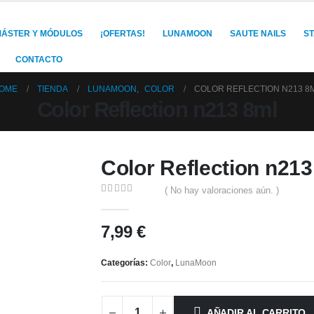
ÁSTER Y MÓDULOS
¡OFERTAS!
LUNAMOON
SAUTE NAILS
S
CONTACTO
OME
TIENDA
LUNAMOON
,
COLOR
COLOR REFLECTION N213 8
Color Reflection n213 8ml
Color Reflection n213
( No hay valoraciones aún. )
0
out of 5
7,99
€
Categorías:
Color
,
LunaMoon
AÑADIR AL CARRITO