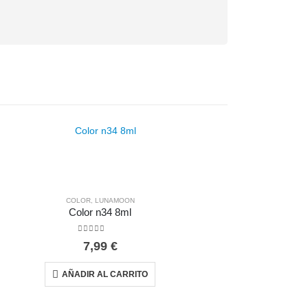
COLOR
,
LUNAMOON
Color n34 8ml
0
out of 5
7,99
€
AÑADIR AL CARRITO