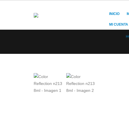
INICIO
M
MI CUENTA
H