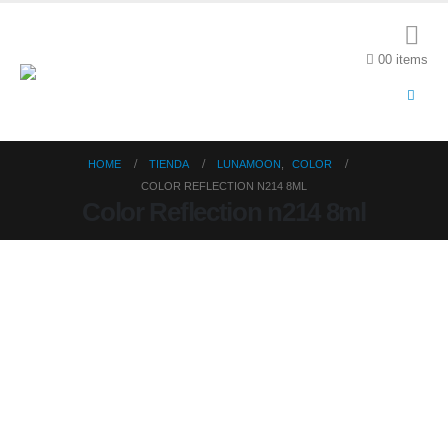
0
0 items
HOME
TIENDA
LUNAMOON
,
COLOR
COLOR REFLECTION N214 8ML
Color Reflection n214 8ml