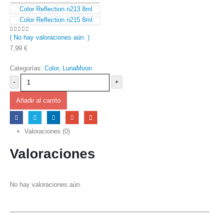
Color Reflection n213 8ml
Color Reflection n215 8ml
( No hay valoraciones aún. )
0
out of 5
7,99
€
Categorías:
Color
,
LunaMoon
-
+
Añadir al carrito
Valoraciones (0)
Valoraciones
No hay valoraciones aún.