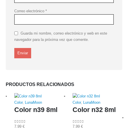
Correo electrónico
*
Guarda mi nombre, correo electrónico y web en este
navegador para la próxima vez que comente.
PRODUCTOS RELACIONADOS
Color
,
LunaMoon
Color
,
LunaMoon
Color n39 8ml
Color n32 8ml
7,99
€
7,99
€
0
out of 5
0
out of 5